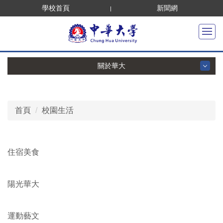
跳
學校首頁
新聞網
到
主
要
內
關於華大
容
區
關於華大
首頁
校園生活
學校概況
華大故事
住宿美食
使命願景
績優表現
陽光華大
品牌識別
運動藝文