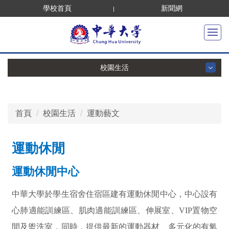
跳
學校首頁
新聞網
到
主
要
內
校園生活
容
區
校園生活
首頁
校園生活
運動藝文
住宿美食
陽光華大
運動休閒
運動藝文
運動休閒中心
便利交通
中華大學於學生宿舍住宿區建有運動休閒中心，中心設有
特色教室
心肺適能訓練區、肌肉適能訓練區、伸展室、VIP置物空
間及盥洗室，同時，提供最新的運動器材、多元化的有氧