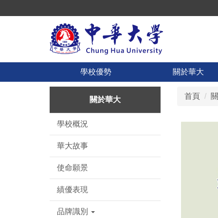
跳
到
主
要
內
容
學校優勢
關於華大
區
首頁
關於華大
學校概況
華大故事
使命願景
績優表現
品牌識別