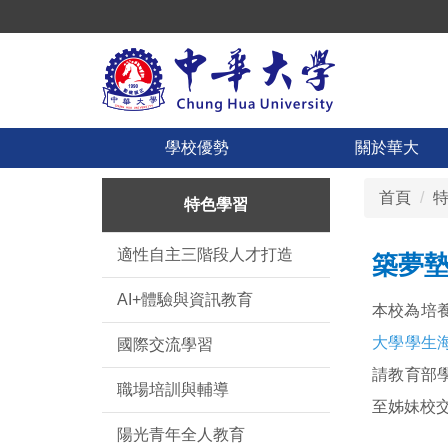
跳
到
主
要
內
容
學校優勢
關於華大
區
首頁
特色學習
適性自主三階段人才打造
築夢
AI+體驗與資訊教育
本校為培
大學學生
國際交流學習
請教育部
職場培訓與輔導
至姊妹校
陽光青年全人教育