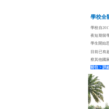
學校全
學校自20
夜短期留
學生開始
目前已有
察其他國
前往 >
詳