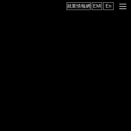
跳
就業情報網
EMI
En
到
主
要
內
容
區