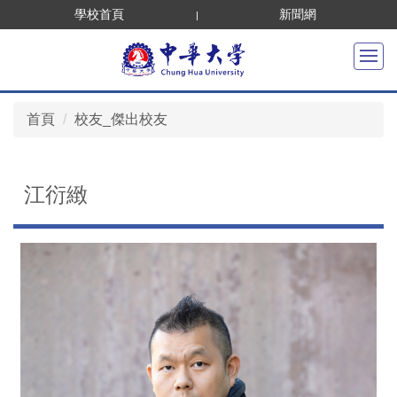
跳
學校首頁
新聞網
到
主
要
內
首頁
校友_傑出校友
容
區
江衍緻