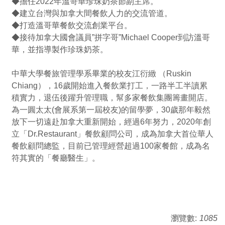
◆擔任2022年溫哥華珍珠奶茶節副主席。
◆建立台灣與加拿大間餐飲人力的交流管道。
◆打造溫哥華餐飲交流創業平台。
◆接待加拿大國會議員”拼字哥”Michael Cooper到訪溫哥
華，並指導製作珍珠奶茶。
中華大學餐旅管理學系畢業的校友江衍緻 （Ruskin
Chiang），16歲開始進入餐飲業打工，一路半工半讀累
積實力，退伍後躍升管理職，幫多家餐飲集團籌畫開店。
為一圓太太(會展系第一屆校友)的留學夢，30歲那年毅然
放下一切遠赴加拿大重新開始，經過6年努力，2020年創
立「Dr.Restaurant」餐飲顧問公司，成為加拿大首位華人
餐飲顧問總監，目前已管理經營超過100家餐館，成為名
符其實的「餐廳醫生」。
瀏覽數:
1085